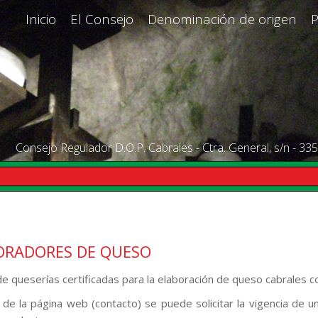
Inicio
El Consejo
Denominación de origen
Consejo Regulador D.O.P. Cabrales - Ctra. General, s/n - 335
ORADORES DE QUESO
de queserías certificadas para la elaboración de queso cabrales 
 de la página web (contacto) se puede solicitar la vigencia de u