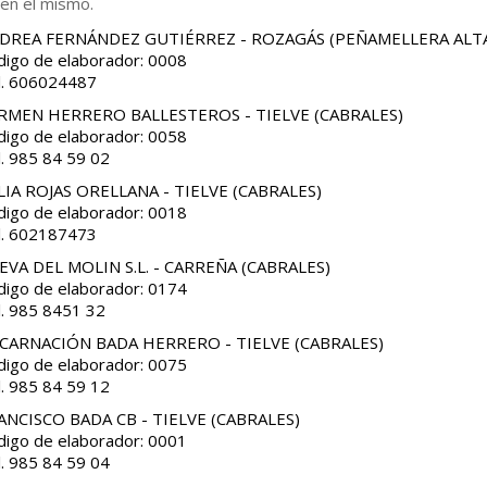
 en el mismo.
DREA FERNÁNDEZ GUTIÉRREZ - ROZAGÁS (PEÑAMELLERA ALT
digo de elaborador: 0008
l. 606024487
RMEN HERRERO BALLESTEROS - TIELVE (CABRALES)
digo de elaborador: 0058
l. 985 84 59 02
LIA ROJAS ORELLANA - TIELVE (CABRALES)
digo de elaborador: 0018
l. 602187473
EVA DEL MOLIN S.L. - CARREÑA (CABRALES)
digo de elaborador: 0174
l. 985 8451 32
CARNACIÓN BADA HERRERO - TIELVE (CABRALES)
digo de elaborador: 0075
l. 985 84 59 12
ANCISCO BADA CB - TIELVE (CABRALES)
digo de elaborador: 0001
l. 985 84 59 04