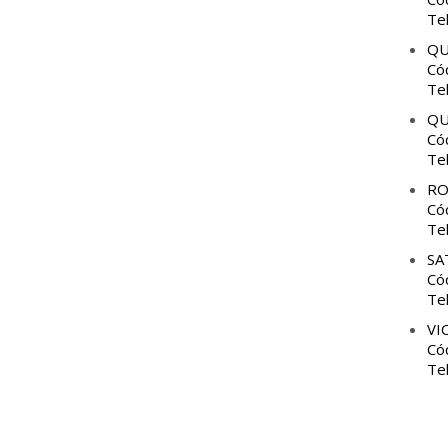
Te
QU
Có
Te
QU
Có
Te
RO
Có
Te
SA
Có
Te
VI
Có
Te