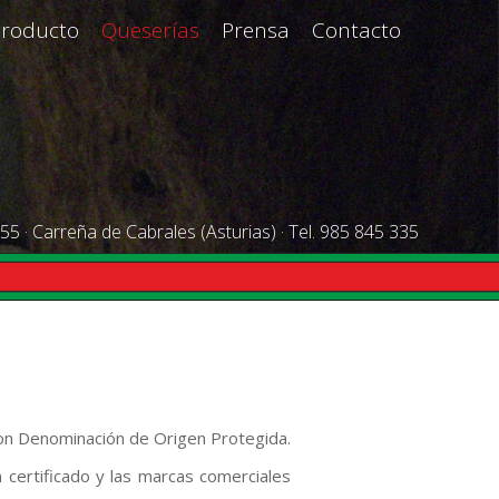
Producto
Queserías
Prensa
Contacto
55 · Carreña de Cabrales (Asturias) · Tel. 985 845 335
con Denominación de Origen Protegida.
n certificado y las marcas comerciales